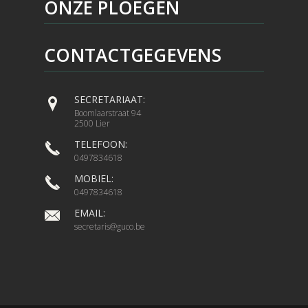
ONZE PLOEGEN
CONTACTGEGEVENS
SECRETARIAAT:
Boomlaarstraat 94
2500 Lier
TELEFOON:
0497834618
MOBIEL:
0497834618
EMAIL:
secretaris@guco.be