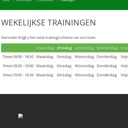
Team
|
Wedstrijden
|
Klassement
|
Trainingen
WEKELIJKSE TRAININGEN
Hieronder krijgt u het vaste trainingsschema van ons team
maandag
dinsdag
woensdag
donderdag
vri
18:00 - 18:30
18:30 - 19:00
19:00 - 19:30